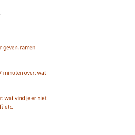
—
ter geven, ramen
r 7 minuten over: wat
: wat vind je er niet
? etc.