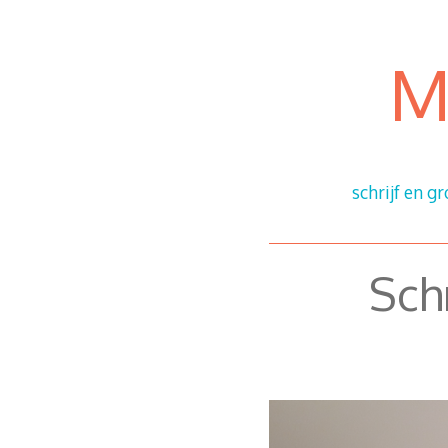
Ga
door
naar
M
content
schrijf en gr
Sch