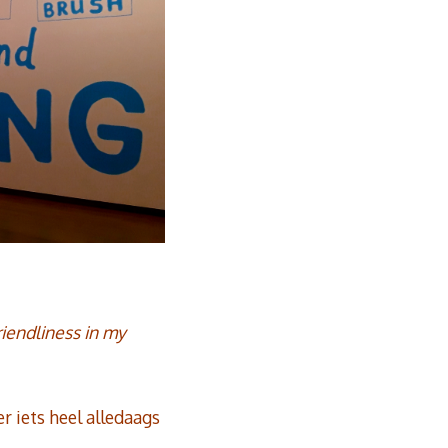
riendliness in my
r iets heel alledaags