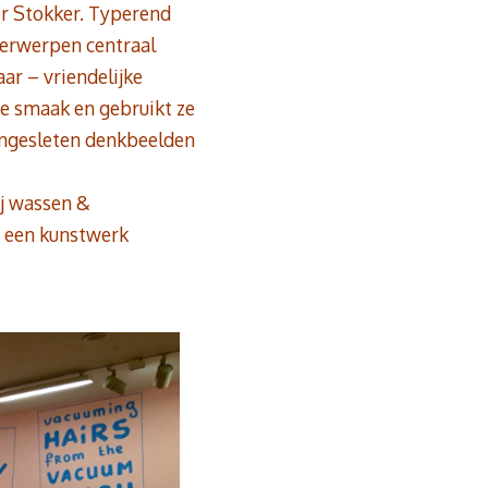
der Stokker. Typerend
nderwerpen centraal
aar – vriendelijke
e smaak en gebruikt ze
ingesleten denkbeelden
ij wassen &
r een kunstwerk