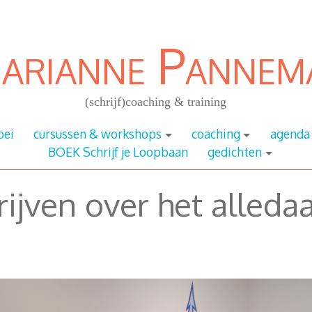
arianne Pannem
(schrijf)coaching & training
oei
cursussen & workshops
coaching
agenda
BOEK Schrijf je Loopbaan
gedichten
rijven over het alleda