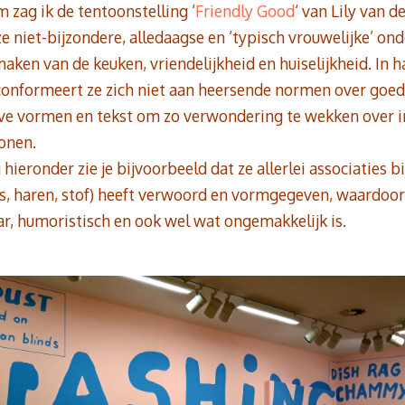
 zag ik de tentoonstelling ‘
Friendly Good
‘ van Lily van 
ze niet-bijzondere, alledaagse en ’typisch vrouwelijke’ o
aken van de keuken, vriendelijkheid en huiselijkheid. In h
conformeert ze zich niet aan heersende normen over goed
ieve vormen en tekst om zo verwondering te wekken over 
ronen.
ieronder zie je bijvoorbeeld dat ze allerlei associaties b
, haren, stof) heeft verwoord en vormgegeven, waardoo
r, humoristisch en ook wel wat ongemakkelijk is.