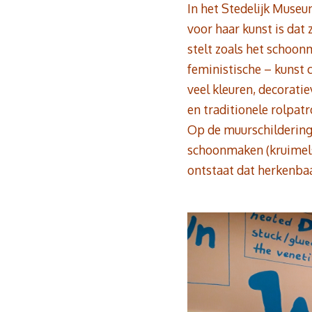
In het Stedelijk Museum
voor haar kunst is dat 
stelt zoals het schoonm
feministische – kunst 
veel kleuren, decorat
en traditionele rolpat
Op de muurschildering h
schoonmaken (kruimels
ontstaat dat herkenbaa