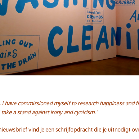
t. I have commissioned myself to research happiness and f
I take a stand against irony and cynicism.”
ieuwsbrief vind je een schrijfopdracht die je uitnodigt ove