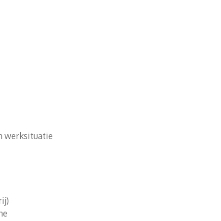
n werksituatie
ij)
ne