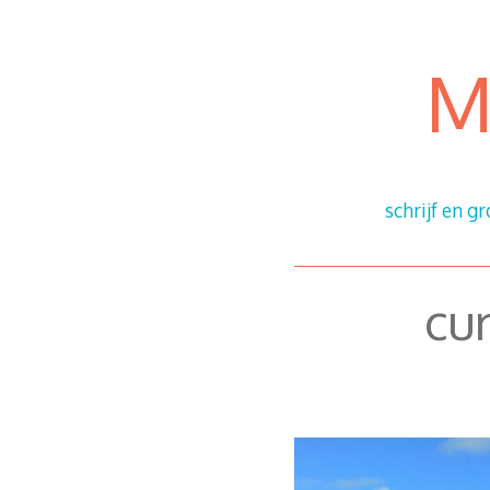
Ga
door
naar
M
content
schrijf en gr
cu