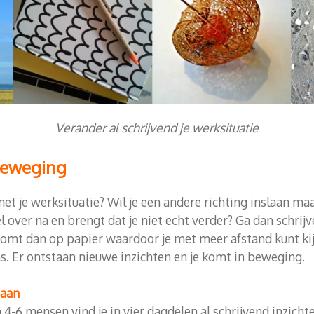
Verander al schrijvend je werksituatie
 beweging
 met je werksituatie? Wil je een andere richting inslaan ma
l over na en brengt dat je niet echt verder? Ga dan schrijv
komt dan op papier waardoor je met meer afstand kunt kijk
. Er ontstaan nieuwe inzichten en je komt in beweging.
baan
n 4-6 mensen vind je in vier dagdelen al schrijvend inzich