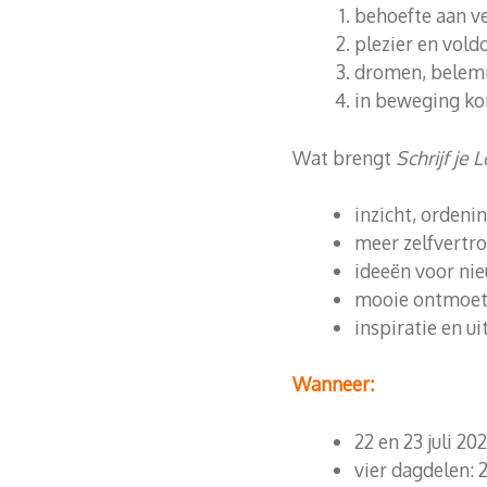
behoefte aan v
plezier en vold
dromen, belem
in beweging k
Wat brengt
Schrijf je
inzicht, ordeni
meer zelfvertro
ideeën voor ni
mooie ontmoeti
inspiratie en u
Wanneer:
22 en 23 juli 20
vier dagdelen: 