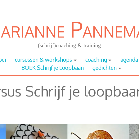
arianne Pannem
(schrijf)coaching & training
oei
cursussen & workshops
coaching
agenda
BOEK Schrijf je Loopbaan
gedichten
rsus Schrijf je loopba