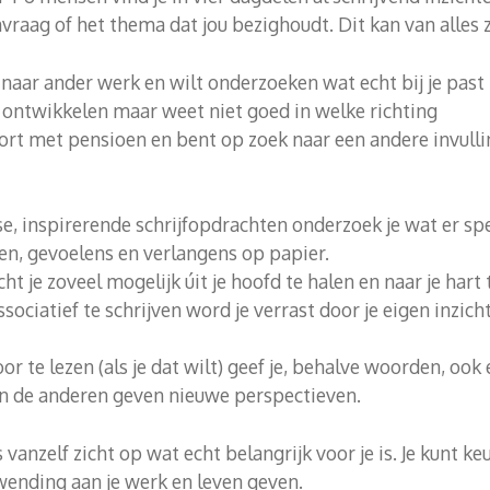
raag of het thema dat jou bezighoudt. Dit kan van alles z
 naar ander werk en wilt onderzoeken wat echt bij je past
er ontwikkelen maar weet niet goed in welke richting
ort met pensioen en bent op zoek naar een andere invulli
e, inspirerende schrijfopdrachten onderzoek je wat er spee
en, gevoelens en verlangens op papier.
ht je zoveel mogelijk úit je hoofd te halen en naar je hart
 associatief te schrijven word je verrast door je eigen inzi
voor te lezen (als je dat wilt) geef je, behalve woorden, oo
van de anderen geven nieuwe perspectieven.
ls vanzelf zicht op wat echt belangrijk voor je is. Je kunt 
ending aan je werk en leven geven.