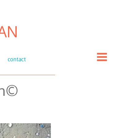
an
contact
an©