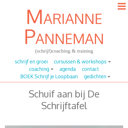
Ga
Marianne
door
naar
content
Panneman
(schrijf)coaching & training
schrijf en groei
cursussen & workshops
coaching
agenda
contact
BOEK Schrijf je Loopbaan
gedichten
Schuif aan bij De
Schrijftafel