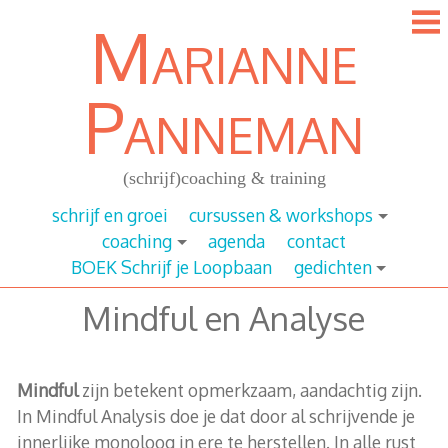
Ga
Marianne
door
naar
content
Panneman
(schrijf)coaching & training
schrijf en groei
cursussen & workshops
coaching
agenda
contact
BOEK Schrijf je Loopbaan
gedichten
Mindful en Analyse
Mindful
zijn betekent opmerkzaam, aandachtig zijn.
In Mindful Analysis doe je dat door al schrijvende je
innerlijke monoloog in ere te herstellen. In alle rust