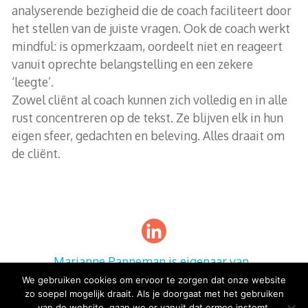
analyserende bezigheid die de coach faciliteert door
het stellen van de juiste vragen. Ook de coach werkt
mindful: is opmerkzaam, oordeelt niet en reageert
vanuit oprechte belangstelling en een zekere
‘leegte’.
Zowel cliënt al coach kunnen zich volledig en in alle
rust concentreren op de tekst. Ze blijven elk in hun
eigen sfeer, gedachten en beleving. Alles draait om
de cliënt.
Marianne Panneman is eigenaar van
LoopbaanCreatie
We gebruiken cookies om ervoor te zorgen dat onze website
zo soepel mogelijk draait. Als je doorgaat met het gebruiken
Privacy Verklaring
van de website, gaan we er vanuit dat ermee instemt.